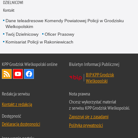
DZIELNICOWI
Kontakt
Dane teleadresowe Komendy Powiatowej Policji w Grodzisku
Wielkopolskim
Twój Dzielnicowy
Oficer Prasowy
Komisariat Policji w Rakoniewicach
KPP Grodzisk Wielkopolski online
Biuletyn Informacji Publicznej
BIP KPP Grodzisk
Wielkopolski
Redakcja serwisu
Nota prawna
Chcesz wykorzystać materiał
Kontakt z redakcją
z serwisu KPP Grodzisk Wielkopolski.
Dostępność
Zapoznaj się z zasadami
Deklaracja dostępności
Polityka prywatności