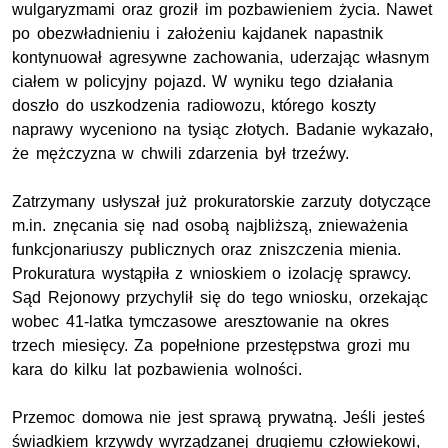
wulgaryzmami oraz groził im pozbawieniem życia. Nawet
po obezwładnieniu i założeniu kajdanek napastnik
kontynuował agresywne zachowania, uderzając własnym
ciałem w policyjny pojazd. W wyniku tego działania
doszło do uszkodzenia radiowozu, którego koszty
naprawy wyceniono na tysiąc złotych. Badanie wykazało,
że mężczyzna w chwili zdarzenia był trzeźwy.
Zatrzymany usłyszał już prokuratorskie zarzuty dotyczące
m.in. znęcania się nad osobą najbliższą, znieważenia
funkcjonariuszy publicznych oraz zniszczenia mienia.
Prokuratura wystąpiła z wnioskiem o izolację sprawcy.
Sąd Rejonowy przychylił się do tego wniosku, orzekając
wobec 41-latka tymczasowe aresztowanie na okres
trzech miesięcy. Za popełnione przestępstwa grozi mu
kara do kilku lat pozbawienia wolności.
Przemoc domowa nie jest sprawą prywatną. Jeśli jesteś
świadkiem krzywdy wyrządzanej drugiemu człowiekowi,