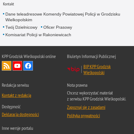
Kontakt
Dane teleadresowe Komendy Powiatowej Policji w Grodzisku
Wielkopolskim
Twój Dzielnicowy
Oficer Prasowy
Komisariat Policji w Rakoniewicach
KPP Grodzisk Wielkopolski online
Biuletyn Informacji Publicznej
BIP KPP Grodzisk
Wielkopolski
Redakcja serwisu
Nota prawna
Chcesz wykorzystać materiał
Kontakt z redakcją
z serwisu KPP Grodzisk Wielkopolski.
Dostępność
Zapoznaj się z zasadami
Deklaracja dostępności
Polityka prywatności
Inne wersje portalu