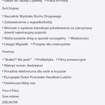
Nabór do Służby Cywilnej
Praca w Policji
Ruch Drogowy
Naczelnik Wydziału Ruchu Drogowego
Zaświadczenia o wypadku/kolizji
Wniosek o wydanie kserokopii pokwitowania za zatrzymany
dowód rejestracyjny pojazdu
Wykorzystanie dróg w sposób szczególny
Wiadomości
Uwaga Wypadki
Przepisy dla rowerzystów
Prewencja
"Brałeś? Nie jedź!"
Profilaktyka
Filmy prewencyjne
Wykręć numer złodziejowi
Poradnia telefoniczna dla osób w kryzysie
Europejski Dzień Przeciwko Handlowi Ludźmi
Dzielnicowi bliżej nas
Praca w Policji
Dane osobowe
DZIELNICOWI